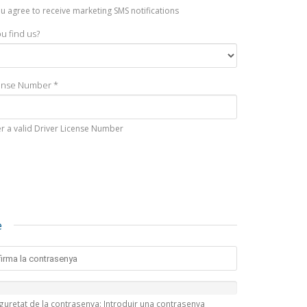
you agree to receive marketing SMS notifications
u find us?
cense Number *
er a valid Driver License Number
e
guretat de la contrasenya: Introduir una contrasenya