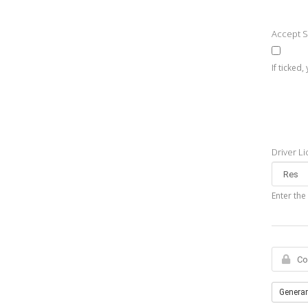
Accept 
If ticked
Driver L
Enter the
Generar