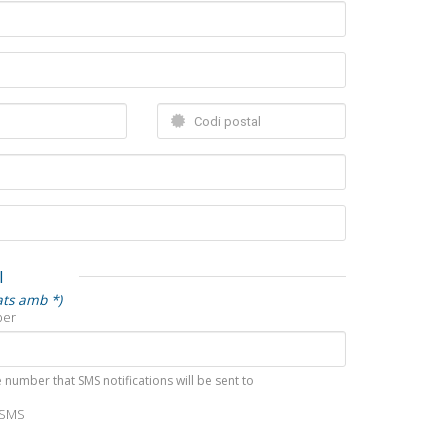
l
ats amb *)
ber
 number that SMS notifications will be sent to
 SMS