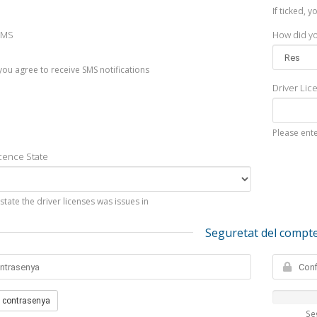
If ticked, 
SMS
How did yo
, you agree to receive SMS notifications
Driver Li
Please ent
icence State
 state the driver licenses was issues in
Seguretat del compt
 contrasenya
Se