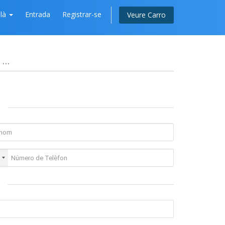
alà
Entrada
Registrar-se
Veure Carro
..