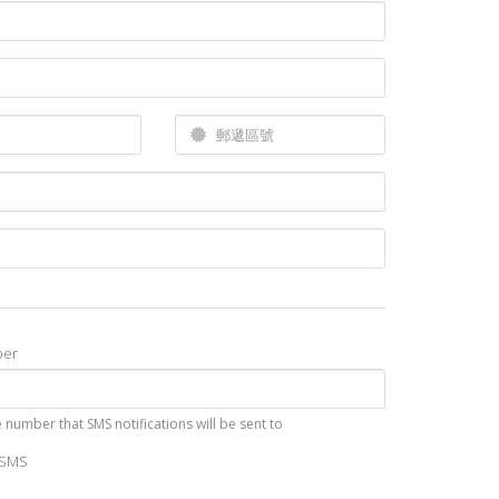
ber
 number that SMS notifications will be sent to
 SMS