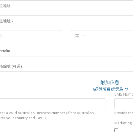
附加信息
(必填項目標示為 *)
SMS Num
ter a valid Australian Business Number (If not Australian,
Provide the
ter your country and Tax ID)
Marketing