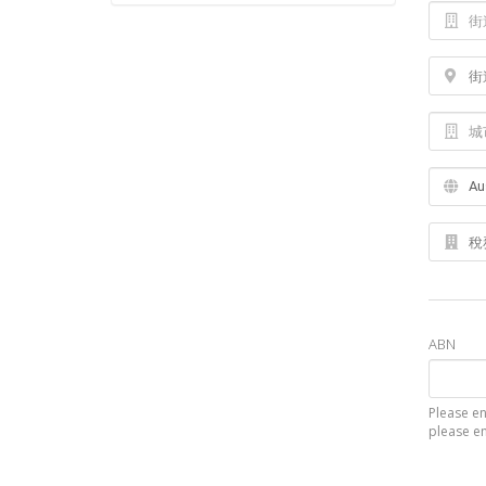
ABN
Please en
please en