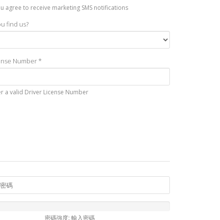
you agree to receive marketing SMS notifications
u find us?
cense Number *
er a valid Driver License Number
密碼強度: 輸入密碼