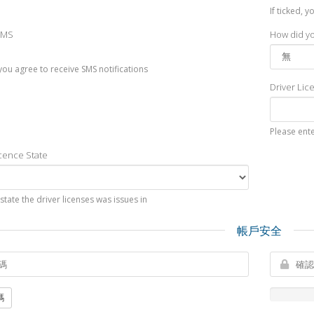
If ticked, 
SMS
How did yo
, you agree to receive SMS notifications
Driver Li
Please ent
icence State
 state the driver licenses was issues in
帳戶安全
碼