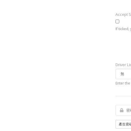
Accept 
If ticked
Driver L
Enter the
產生密