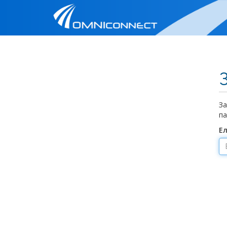
За
па
Е