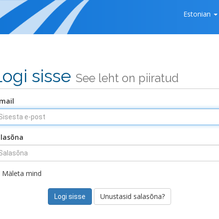
Estonian
Logi sisse
See leht on piiratud
mail
lasõna
Mäleta mind
Unustasid salasõna?