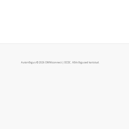
Autoriõigus © 2026 OMNIconnect | OCDC.. Kõik õigused kaitstud.