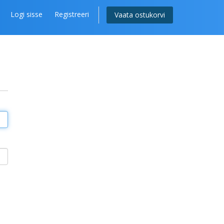
Logi sisse
Registreeri
Vaata ostukorvi