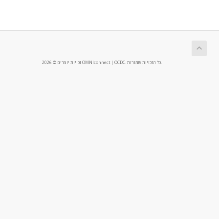
זכויות יוצרים © 2026 OMNIconnect | OCDC. כל הזכויות שמורות.